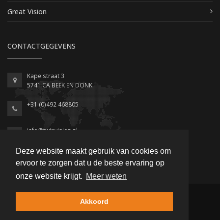
Great Vision
CONTACTGEGEVENS
Kapelstraat 3
5741 CA BEEK EN DONK
+31 (0)492 468805
info@twinvision.nl
www.twinvision.nl
Deze website maakt gebruik van cookies om
ervoor te zorgen dat u de beste ervaring op
onze website krijgt.
Meer weten
© 2018 Twinvision Software -
Privacy statement
-
Akkoord
Leveringsvoorwaarden